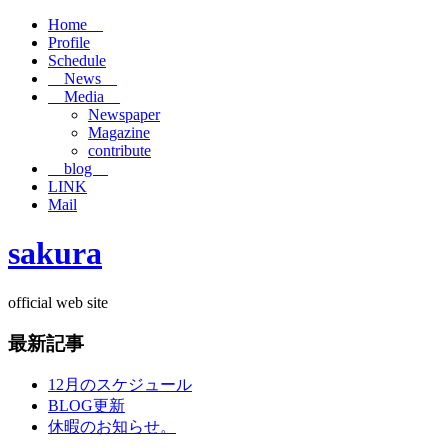
Home
Profile
Schedule
News
Media
Newspaper
Magazine
contribute
blog
LINK
Mail
sakura
official web site
最新記事
12月のスケジュール
BLOG更新
休暇のお知らせ。